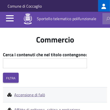
Log
Salta al contenuto principale
Skip to site navigation
Comune di Coccaglio
me
Sportello telematico polifunzionale
Commercio
Cerca i contenuti che nel titolo contengono:
Accensione di falò
Affitto di poltrona, cabina e postazione