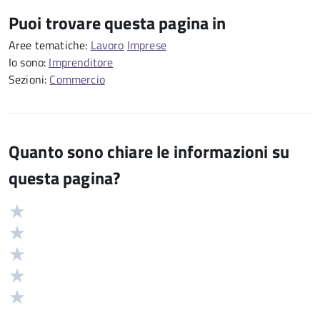
Puoi trovare questa pagina in
Aree tematiche:
Lavoro
Imprese
Io sono:
Imprenditore
Sezioni:
Commercio
Quanto sono chiare le informazioni su
questa pagina?
Valuta
Valutazione
5
Valuta
stelle
4
Valuta
su
stelle
3
Valuta
5
su
stelle
2
Valuta
5
su
stelle
1