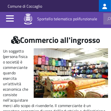
Log
Salta al contenuto principale
Skip to site navigation
Comune di Coccaglio
me
Sportello telematico polifunzionale
Commercio all'ingrosso
Un soggetto
(persona fisica
o società) è
commerciante
quando
esercita
un'attività
economica che
consiste
nell'acquistare
merci allo scopo di rivenderle. Il commerciante è un