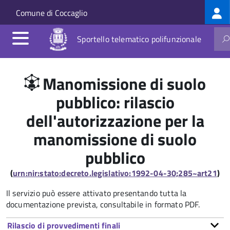
Log
Salta al contenuto principale
Skip to site navigation
Comune di Coccaglio
me
Sportello telematico polifunzionale
Manomissione di suolo
pubblico: rilascio
dell'autorizzazione per la
manomissione di suolo
pubblico
(
urn:nir:stato:decreto.legislativo:1992-04-30;285~art21
)
Il servizio può essere attivato presentando tutta la
documentazione prevista, consultabile in formato PDF.
Rilascio di provvedimenti finali