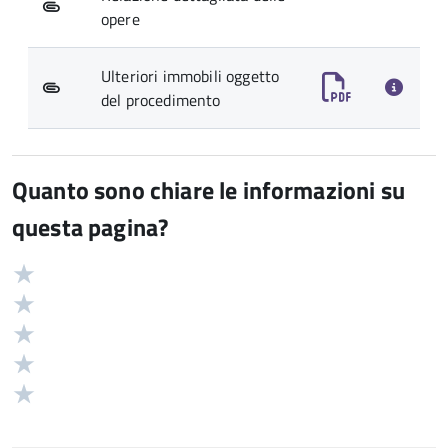
opere
Ulteriori immobili oggetto
del procedimento
Quanto sono chiare le informazioni su
questa pagina?
Valuta
Valutazione
5
Valuta
stelle
4
Valuta
su
stelle
3
Valuta
5
su
stelle
2
Valuta
5
su
stelle
1
5
su
stelle