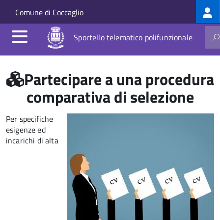
Log
Salta al contenuto principale
Skip to site navigation
Comune di Coccaglio
me
Sportello telematico polifunzionale
Partecipare a una procedura
comparativa di selezione
Per specifiche
esigenze ed
incarichi di alta