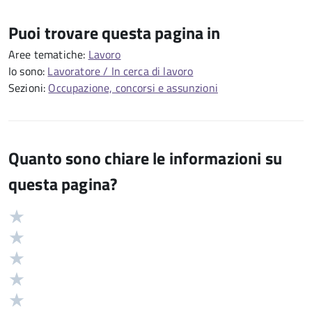
Puoi trovare questa pagina in
Aree tematiche:
Lavoro
Io sono:
Lavoratore / In cerca di lavoro
Sezioni:
Occupazione, concorsi e assunzioni
Quanto sono chiare le informazioni su
questa pagina?
Valuta
Valutazione
5
Valuta
stelle
4
Valuta
su
stelle
3
Valuta
5
su
stelle
2
Valuta
5
su